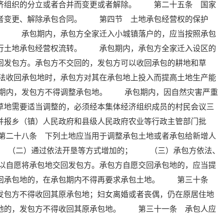
经济组织的分立或者合并而变更或者解除。 第二十五条 国家
或者变更、解除承包合同。 第四节 土地承包经营权的保护
 承包期内，承包方全家迁入小城镇落户的，应当按照承包
进行土地承包经营权流转。 承包期内，承包方全家迁入设区的
回发包方。承包方不交回的，发包方可以收回承包的耕地和草
法收回承包地时，承包方对其在承包地上投入而提高土地生产能
期内，发包方不得调整承包地。 承包期内，因自然灾害严重
草地需要适当调整的，必须经本集体经济组织成员的村民会议三
并报乡（镇）人民政府和县级人民政府农业等行政主管部门批
第二十八条 下列土地应当用于调整承包土地或者承包给新增人
 （二）通过依法开垦等方式增加的； （三）承包方依法
以自愿将承包地交回发包方。承包方自愿交回承包地的，应当提
交回承包地的，在承包期内不得再要求承包土地。 第三十条
发包方不得收回其原承包地；妇女离婚或者丧偶，仍在原居住地
包地的，发包方不得收回其原承包地。 第三十一条 承包人应