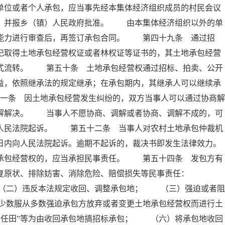
单位或者个人承包，应当事先经本集体经济组织成员的村民会议
意，并报乡（镇）人民政府批准。 由本集体经济组织以外的单
营能力进行审查后，再签订承包合同。 第四十九条 通过招
记取得土地承包经营权证或者林权证等证书的，其土地承包经营
方式流转。 第五十条 土地承包经营权通过招标、拍卖、公开
益，依照继承法的规定继承；在承包期内，其继承人可以继续承
条 因土地承包经营发生纠纷的，双方当事人可以通过协商解
调解解决。 当事人不愿协商、调解或者协商、调解不成的，可
向人民法院起诉。 第五十二条 当事人对农村土地承包仲裁机
日内向人民法院起诉。逾期不起诉的，裁决书即发生法律效力。
包经营权的，应当承担民事责任。 第五十四条 发包方有
恢复原状、排除妨害、消除危险、赔偿损失等民事责任：
（二）违反本法规定收回、调整承包地； （三）强迫或者阻
少数服从多数强迫承包方放弃或者变更土地承包经营权而进行土
责任田”等为由收回承包地搞招标承包； （六）将承包地收回