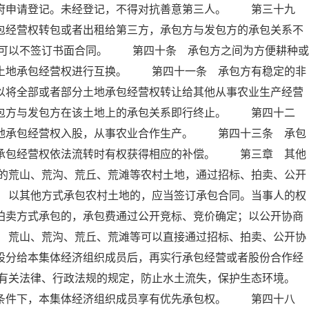
政府申请登记。未经登记，不得对抗善意第三人。 第三十九
包经营权转包或者出租给第三方，承包方与发包方的承包关系不
可以不签订书面合同。 第四十条 承包方之间为方便耕种或
的土地承包经营权进行互换。 第四十一条 承包方有稳定的非
以将全部或者部分土地承包经营权转让给其他从事农业生产经营
承包方与发包方在该土地上的承包关系即行终止。 第四十二
土地承包经营权入股，从事农业合作生产。 第四十三条 承包
地承包经营权依法流转时有权获得相应的补偿。 第三章 其他
的荒山、荒沟、荒丘、荒滩等农村土地，通过招标、拍卖、公开
 以其他方式承包农村土地的，应当签订承包合同。当事人的权
拍卖方式承包的，承包费通过公开竞标、竞价确定；以公开协商
 荒山、荒沟、荒丘、荒滩等可以直接通过招标、拍卖、公开协
股分给本集体经济组织成员后，再实行承包经营或者股份合作经
有关法律、行政法规的规定，防止水土流失，保护生态环境。
条件下，本集体经济组织成员享有优先承包权。 第四十八